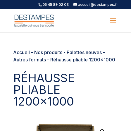
05 45 89 02 03
accueil@destampes.fr
Accueil
-
Nos produits
-
Palettes neuves
-
Autres formats
- Réhausse pliable 1200×1000
RÉHAUSSE
PLIABLE
1200×1000