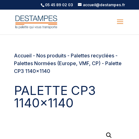
05 45 89 02 03
accueil@destampes.fr
Accueil
-
Nos produits
-
Palettes recyclées
-
Palettes Normées (Europe, VMF, CP)
- Palette
CP3 1140×1140
PALETTE CP3
1140×1140